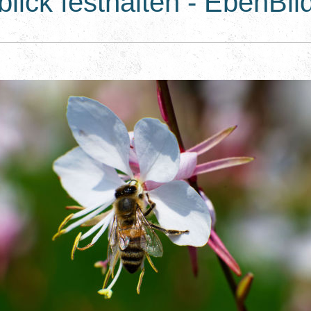
lick festhalten - EbenBi