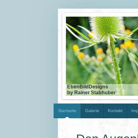
EbenBildDesigns
by Rainer Stabhuber
Startseite
Galerie
Kontakt
Im